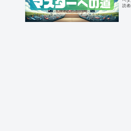
読者
を手