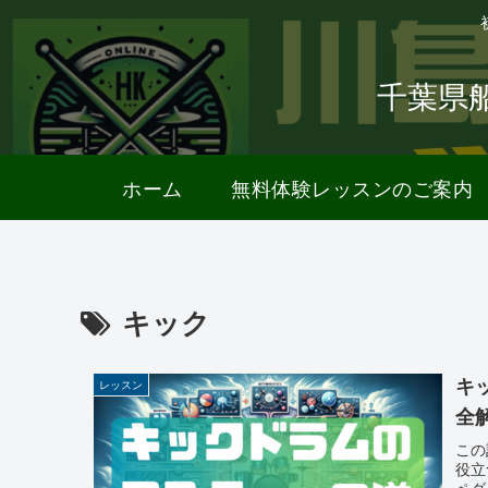
千葉県
ホーム
無料体験レッスンのご案内
キック
キ
レッスン
全
この
役立
ペダ