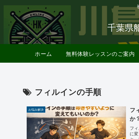
千葉県
ホーム
無料体験レッスンのご案内
フィルインの手順
フ
お悩み解決
か
フィ
に変
と、