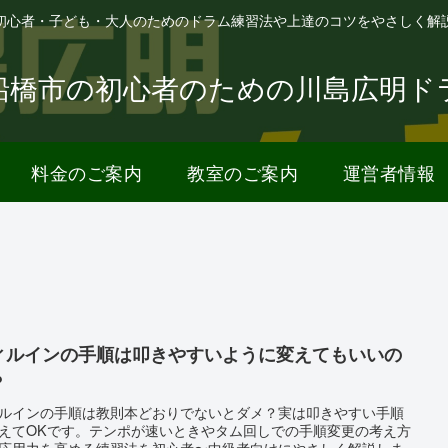
初心者・子ども・大人のためのドラム練習法や上達のコツをやさしく解
船橋市の初心者のための川島広明ド
料金のご案内
教室のご案内
運営者情報
ィルインの手順は叩きやすいように変えてもいいの
？
ルインの手順は教則本どおりでないとダメ？実は叩きやすい手順
えてOKです。テンポが速いときやタム回しでの手順変更の考え方
応用力を高める練習法を初心者〜中級者向けにやさしく解説しま