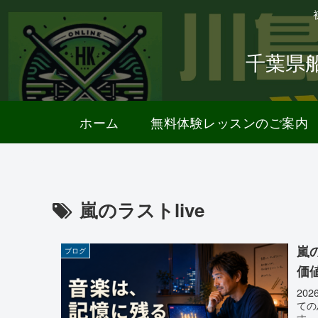
千葉県
ホーム
無料体験レッスンのご案内
嵐のラストlive
嵐
ブログ
価
20
ての
す。