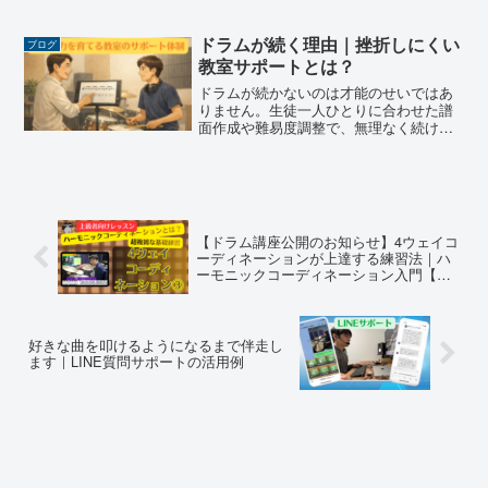
練習は少し地味に感じることがありま
す。「早く曲を叩きたい」「もっとかっ
こいいフレーズをやりたい」「難しいテ
ドラムが続く理由｜挫折しにくい
ブログ
クニックを覚えたい」そう思...
教室サポートとは？
ドラムが続かないのは才能のせいではあ
りません。生徒一人ひとりに合わせた譜
面作成や難易度調整で、無理なく続けら
れる教室のサポート体制をご紹介しま
す。
【ドラム講座公開のお知らせ】4ウェイコ
ーディネーションが上達する練習法｜ハ
ーモニックコーディネーション入門【会
員限定】
好きな曲を叩けるようになるまで伴走し
ます｜LINE質問サポートの活用例