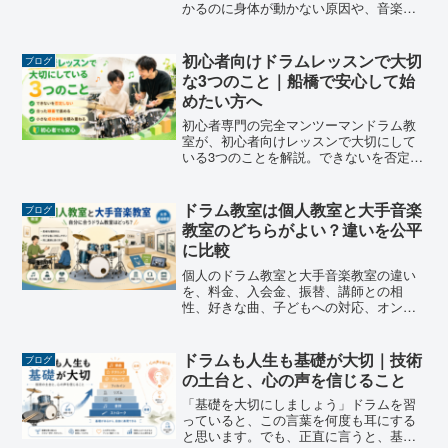
かるのに身体が動かない原因や、音楽を
感じる練習、本番でミスしても演奏を続
けるための考え方を初心者向けに紹介し
ます。
初心者向けドラムレッスンで大切
ブログ
な3つのこと｜船橋で安心して始
めたい方へ
初心者専門の完全マンツーマンドラム教
室が、初心者向けレッスンで大切にして
いる3つのことを解説。できないを否定し
ない、合った順番で教える、小さな成功
体験を積み重ねるという考え方を、やさ
しくわかりやすくお伝えします。
ドラム教室は個人教室と大手音楽
ブログ
教室のどちらがよい？違いを公平
に比較
個人のドラム教室と大手音楽教室の違い
を、料金、入会金、振替、講師との相
性、好きな曲、子どもへの対応、オンラ
インやLINEサポートまで公平に比較。自
分に合うドラム教室を選ぶための確認ポ
イントを講師が解説します。
ドラムも人生も基礎が大切｜技術
ブログ
の土台と、心の声を信じること
「基礎を大切にしましょう」ドラムを習
っていると、この言葉を何度も耳にする
と思います。でも、正直に言うと、基礎