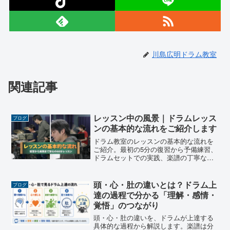
川島広明ドラム教室
関連記事
レッスン中の風景｜ドラムレッス
ブログ
ンの基本的な流れをご紹介します
ドラム教室のレッスンの基本的な流れを
ご紹介。最初の5分の復習から予備練習、
ドラムセットでの実践、楽譜の丁寧なサ
ポート、最後は音楽に合わせた楽しい時
間まで。初心者や保護者の方にも安心し
ていただける60分のレッスン内容です。
頭・心・肚の違いとは？ドラム上
ブログ
達の過程で分かる「理解・感情・
覚悟」のつながり
頭・心・肚の違いを、ドラムが上達する
具体的な過程から解説します。楽譜は分