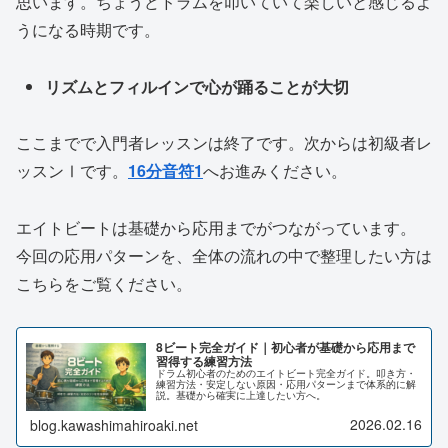
思います。ちょうどドラムを叩いていて楽しいと感じるよ
うになる時期です。
リズムとフィルインで心が踊ることが大切
ここまでで入門者レッスンは終了です。次からは初級者レ
ッスンⅠです。
16分音符1
へお進みください。
エイトビートは基礎から応用までがつながっています。
今回の応用パターンを、全体の流れの中で整理したい方は
こちらをご覧ください。
8ビート完全ガイド｜初心者が基礎から応用まで
習得する練習方法
ドラム初心者のためのエイトビート完全ガイド。叩き方・
練習方法・安定しない原因・応用パターンまで体系的に解
説。基礎から確実に上達したい方へ。
2026.02.16
blog.kawashimahiroaki.net