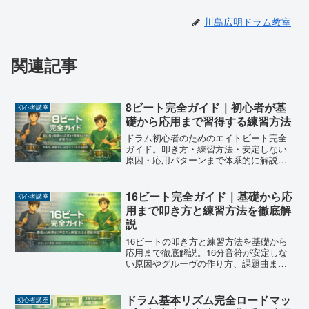
川島広明ドラム教室
関連記事
8ビート完全ガイド｜初心者が基
初心者講座
礎から応用まで習得する練習方法
ドラム初心者のためのエイトビート完全
ガイド。叩き方・練習方法・安定しない
原因・応用パターンまで体系的に解説。
基礎から確実に上達したい方へ。
16ビート完全ガイド｜基礎から応
初心者講座
用まで叩き方と練習方法を徹底解
説
16ビートの叩き方と練習方法を基礎から
応用まで徹底解説。16分音符が安定しな
い原因やグルーヴの作り方、課題曲まで
体系的に学べる完全ガイド。
ドラム基本リズム完全ロードマッ
初心者講座