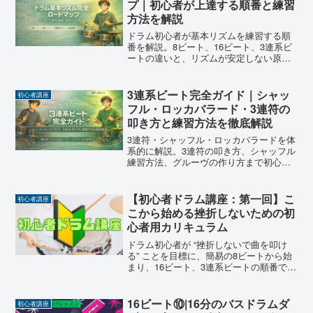
プ｜初心者が上達する順番と練習
方法を解説
ドラム初心者が基本リズムを練習する順
番を解説。8ビート、16ビート、3連系ビ
ートの違いと、リズムが安定しない原
因、上達しやすい練習ステップを初心者
向けに整理します。
3連系ビート完全ガイド｜シャッ
初心者講座
フル・ロッカバラード・3連符の
叩き方と練習方法を徹底解説
3連符・シャッフル・ロッカバラードを体
系的に解説。3連符の叩き方、シャッフル
練習方法、グルーヴの作り方まで初心者
向けに徹底整理。
【初心者ドラム講座：第一回】こ
初心者講座
こから始める挫折しないための初
心者用カリキュラム
ドラム初心者が “挫折しないで曲を叩け
る” ことを目標に、簡易の8ビートから始
まり、16ビート、3連系ビートの順番で並
べています。
16ビート⑩|16分のバスドラムダ
初心者講座