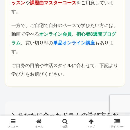
ッスン
や
課題曲マスターコース
をご用意していま
す。
一方で、ご自宅で自分のペースで学びたい方には、
動画で学べる
オンライン会員
、
初心者8週間プログ
ラム
、買い切り型の
単品オンライン講座
もありま
す。
ご自身の目的や生活スタイルに合わせて、下記より
学び方をお選びください。
＼あなたに合ったドラムの学び方をお
選びください／
メニュー
ホーム
検索
トップ
サイドバー