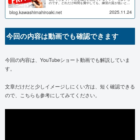
のです。どれだけ時間を費やしても、練習の質が低いと結
果は出にくくなります。ここではドラム初心者が陥りやす
い“効率の悪い練習”を避け、短時間でも着実に上達に繋げ
2025.11.24
blog.kawashimahiroaki.net
るためのポイントを解説します。「ドラム練習法」「ドラ
ム初心者 練習」「練習効率 ドラム」などのキーワードで
検索される方にも役立つ内容です。
今回の内容は動画でも確認できます
今回の内容は、YouTubeショート動画でも解説していま
す。
文章だけだと少しイメージしにくい方は、短く確認できる
ので、こちらも参考にしてみてください。